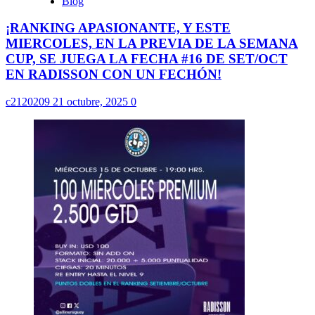
Blog
¡RANKING APASIONANTE, Y ESTE
MIERCOLES, EN LA PREVIA DE LA SEMANA
CUP, SE JUEGA LA FECHA #16 DE SET/OCT
EN RADISSON CON UN FECHÓN!
c2120209
21 octubre, 2025
0