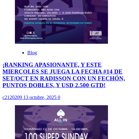
Blog
¡RANKING APASIONANTE, Y ESTE
MIERCOLES SE JUEGA LA FECHA #14 DE
SET/OCT EN RADISSON CON UN FECHÓN,
PUNTOS DOBLES, Y USD 2.500 GTD!
c2120209
13 octubre, 2025
0