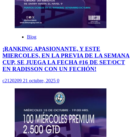
Blog
¡RANKING APASIONANTE, Y ESTE
MIERCOLES, EN LA PREVIA DE LA SEMANA
CUP, SE JUEGA LA FECHA #16 DE SET/OCT
EN RADISSON CON UN FECHÓN!
c2120209
21 octubre, 2025
0