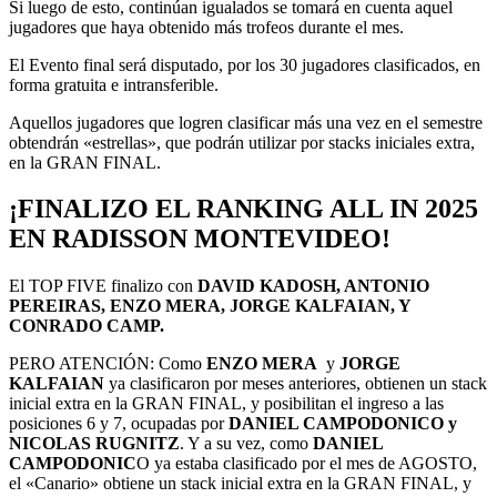
Si luego de esto, continúan igualados se tomará en cuenta aquel
jugadores que haya obtenido más trofeos durante el mes.
El Evento final será disputado, por los 30 jugadores clasificados, en
forma gratuita e intransferible.
Aquellos jugadores que logren clasificar más una vez en el semestre
obtendrán «estrellas», que podrán utilizar por stacks iniciales extra,
en la GRAN FINAL.
¡FINALIZO EL RANKING ALL IN 2025
EN RADISSON MONTEVIDEO!
El TOP FIVE finalizo con
DAVID KADOSH, ANTONIO
PEREIRAS, ENZO MERA, JORGE KALFAIAN, Y
CONRADO CAMP.
PERO ATENCIÓN: Como
ENZO MERA
y
JORGE
KALFAIAN
ya clasificaron por meses anteriores, obtienen un stack
inicial extra en la GRAN FINAL, y posibilitan el ingreso a las
posiciones 6 y 7, ocupadas por
DANIEL CAMPODONICO y
NICOLAS RUGNITZ
. Y a su vez, como
DANIEL
CAMPODONIC
O ya estaba clasificado por el mes de AGOSTO,
el «Canario» obtiene un stack inicial extra en la GRAN FINAL, y