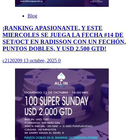
Blog
¡RANKING APASIONANTE, Y ESTE
MIERCOLES SE JUEGA LA FECHA #14 DE
SET/OCT EN RADISSON CON UN FECHÓN,
PUNTOS DOBLES, Y USD 2.500 GTD!
c2120209
13 octubre, 2025
0