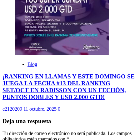
Blog
¡RANKING EN LLAMAS Y ESTE DOMINGO SE
JUEGA LA FECHA #13 DEL RANKING
SET/OCT EN RADISSON CON UN FECHÓN,
PUNTOS DOBLES Y USD 2.000 GTD!
c2120209
11 octubre, 2025
0
Deja una respuesta
Tu dirección de correo electrónico no será publicada.
Los campos
obligatorios están marcados con
*