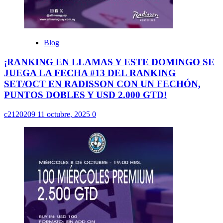
Blog
¡RANKING EN LLAMAS Y ESTE DOMINGO SE
JUEGA LA FECHA #13 DEL RANKING
SET/OCT EN RADISSON CON UN FECHÓN,
PUNTOS DOBLES Y USD 2.000 GTD!
c2120209
11 octubre, 2025
0