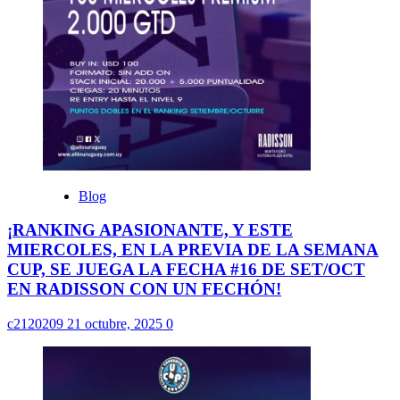
Blog
¡RANKING APASIONANTE, Y ESTE
MIERCOLES, EN LA PREVIA DE LA SEMANA
CUP, SE JUEGA LA FECHA #16 DE SET/OCT
EN RADISSON CON UN FECHÓN!
c2120209
21 octubre, 2025
0