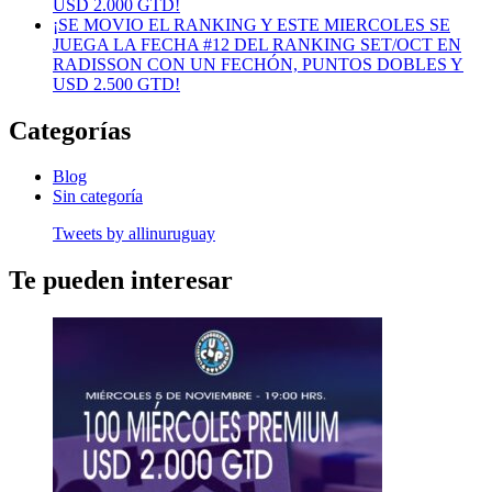
USD 2.000 GTD!
¡SE MOVIO EL RANKING Y ESTE MIERCOLES SE
JUEGA LA FECHA #12 DEL RANKING SET/OCT EN
RADISSON CON UN FECHÓN, PUNTOS DOBLES Y
USD 2.500 GTD!
Categorías
Blog
Sin categoría
Tweets by allinuruguay
Te pueden interesar