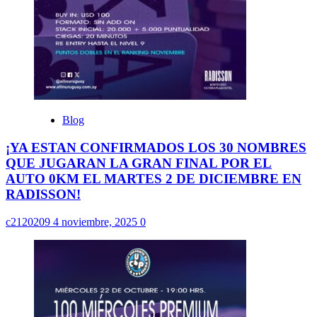
Blog
¡YA ESTAN CONFIRMADOS LOS 30 NOMBRES
QUE JUGARAN LA GRAN FINAL POR EL
AUTO 0KM EL MARTES 2 DE DICIEMBRE EN
RADISSON!
c2120209
4 noviembre, 2025
0