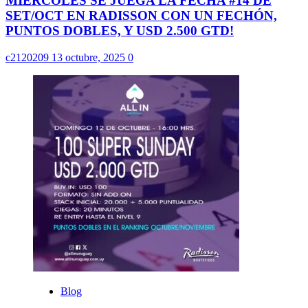
MIERCOLES SE JUEGA LA FECHA #14 DE
SET/OCT EN RADISSON CON UN FECHÓN,
PUNTOS DOBLES, Y USD 2.500 GTD!
c2120209
13 octubre, 2025
0
Blog