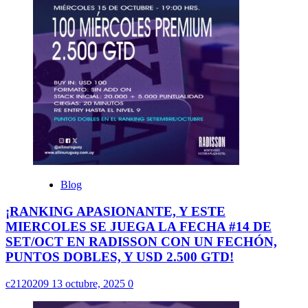
Blog
¡RANKING APASIONANTE, Y ESTE
MIERCOLES SE JUEGA LA FECHA #14 DE
SET/OCT EN RADISSON CON UN FECHÓN,
PUNTOS DOBLES, Y USD 2.500 GTD!
c2120209
13 octubre, 2025
0