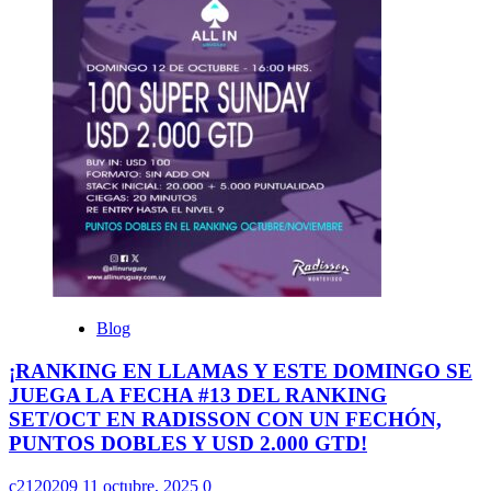
Blog
¡RANKING EN LLAMAS Y ESTE DOMINGO SE
JUEGA LA FECHA #13 DEL RANKING
SET/OCT EN RADISSON CON UN FECHÓN,
PUNTOS DOBLES Y USD 2.000 GTD!
c2120209
11 octubre, 2025
0