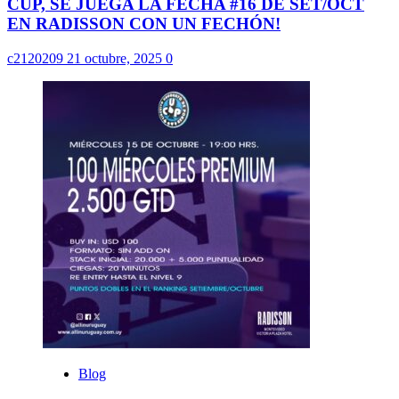
CUP, SE JUEGA LA FECHA #16 DE SET/OCT
EN RADISSON CON UN FECHÓN!
c2120209
21 octubre, 2025
0
Blog