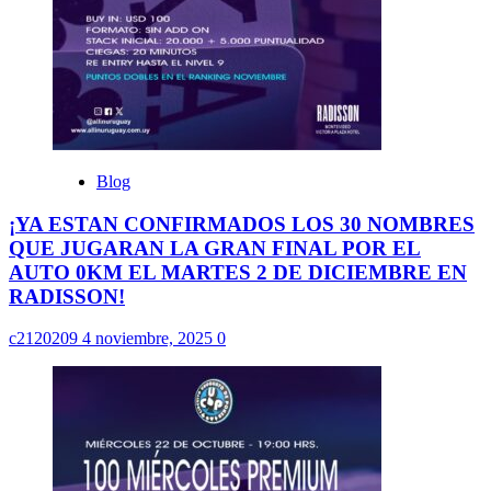
Blog
¡YA ESTAN CONFIRMADOS LOS 30 NOMBRES
QUE JUGARAN LA GRAN FINAL POR EL
AUTO 0KM EL MARTES 2 DE DICIEMBRE EN
RADISSON!
c2120209
4 noviembre, 2025
0