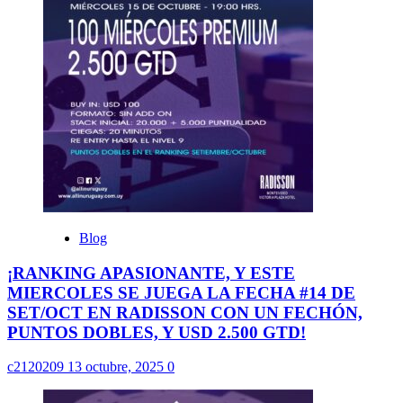
Blog
¡RANKING APASIONANTE, Y ESTE
MIERCOLES SE JUEGA LA FECHA #14 DE
SET/OCT EN RADISSON CON UN FECHÓN,
PUNTOS DOBLES, Y USD 2.500 GTD!
c2120209
13 octubre, 2025
0