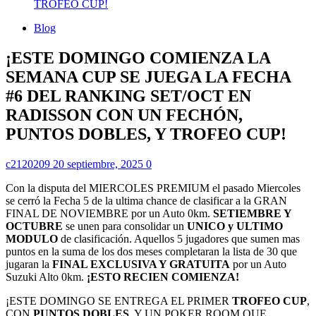
TROFEO CUP!
Blog
¡ESTE DOMINGO COMIENZA LA
SEMANA CUP SE JUEGA LA FECHA
#6 DEL RANKING SET/OCT EN
RADISSON CON UN FECHÓN,
PUNTOS DOBLES, Y TROFEO CUP!
c2120209
20 septiembre, 2025
0
Con la disputa del MIERCOLES PREMIUM el pasado Miercoles
se cerró la Fecha 5 de la ultima chance de clasificar a la GRAN
FINAL DE NOVIEMBRE por un Auto 0km.
SETIEMBRE Y
OCTUBRE
se unen para consolidar un
UNICO y ULTIMO
MODULO
de clasificación. Aquellos 5 jugadores que sumen mas
puntos en la suma de los dos meses completaran la lista de 30 que
jugaran la
FINAL EXCLUSIVA Y GRATUITA
por un Auto
Suzuki Alto 0km.
¡ESTO RECIEN COMIENZA!
¡ESTE DOMINGO SE ENTREGA EL PRIMER
TROFEO CUP
,
CON
PUNTOS DOBLES
, Y UN POKER ROOM QUE