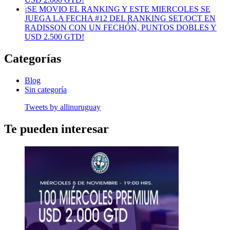
¡SE MOVIO EL RANKING Y ESTE MIERCOLES SE
JUEGA LA FECHA #12 DEL RANKING SET/OCT EN
RADISSON CON UN FECHÓN, PUNTOS DOBLES Y
USD 2.500 GTD!
Categorías
Blog
Sin categoría
Tweets by allinuruguay
Te pueden interesar