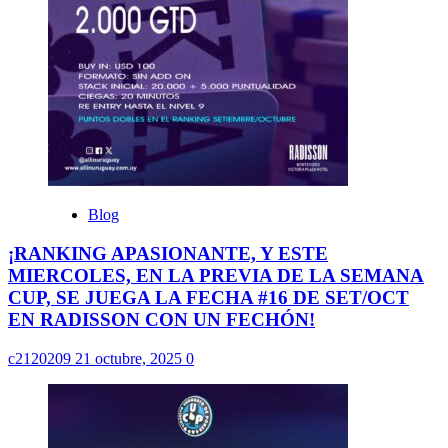
Blog
¡RANKING APASIONANTE, Y ESTE
MIERCOLES, EN LA PREVIA DE LA SEMANA
CUP, SE JUEGA LA FECHA #16 DE SET/OCT
EN RADISSON CON UN FECHÓN!
c2120209
21 octubre, 2025
0