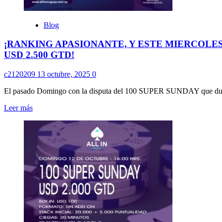
LA
FECHA
#16
Blog
DE
SET/OCT
¡RANKING APASIONANTE, Y ESTE MIERCOLES
EN
USD 2.500 GTD!
RADISSON
CON
UN
c2120209
13 octubre, 2025
0
FECHÓN!
El pasado Domingo con la disputa del 100 SUPER SUNDAY que dup
Leer
Leer más
más
sobre
¡RANKING
APASIONANTE,
Y
ESTE
MIERCOLES
SE
JUEGA
LA
FECHA
#14