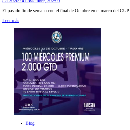
c2120209
4 noviembre, 2025
0
El pasado fin de semana con el final de Octubre en el marco del CUP
Leer
Leer más
más
sobre
¡YA
ESTAN
CONFIRMADOS
LOS
30
NOMBRES
QUE
JUGARAN
LA
GRAN
FINAL
POR
EL
AUTO
0KM
EL
MARTES
Blog
2
DE