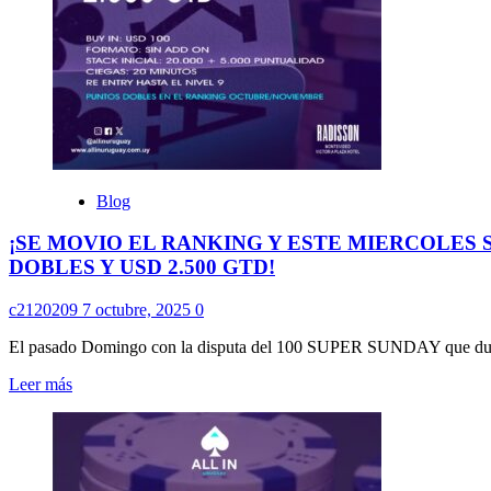
JUEGA
LA
FECHA
#13
DEL
RANKING
SET/OCT
EN
RADISSON
CON
Blog
UN
FECHÓN,
¡SE MOVIO EL RANKING Y ESTE MIERCOLES 
PUNTOS
DOBLES Y USD 2.500 GTD!
DOBLES
Y
USD
c2120209
7 octubre, 2025
0
2.000
GTD!
El pasado Domingo con la disputa del 100 SUPER SUNDAY que dup
Leer
Leer más
más
sobre
¡SE
MOVIO
EL