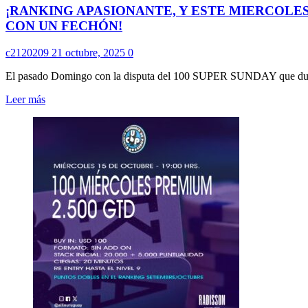
¡RANKING APASIONANTE, Y ESTE MIERCOLES,
DICIEMBRE
CON UN FECHÓN!
EN
RADISSON!
c2120209
21 octubre, 2025
0
El pasado Domingo con la disputa del 100 SUPER SUNDAY que dup
Leer
Leer más
más
sobre
¡RANKING
APASIONANTE,
Y
ESTE
MIERCOLES,
EN
LA
PREVIA
DE
LA
SEMANA
CUP,
SE
JUEGA